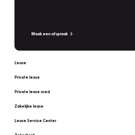
Werkplaatsafspraak
Is uw auto toe aan Onderhoud, Bandenwissel of een Va
Maak een afspraak
Lease
Private lease
Private lease used
Zakelijke lease
Lease Service Center