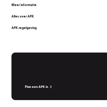
Meer informatie
Alles over APK
APK regelgeving
APK Keuring bij Vakgarage!
Is het weer tijd voor de jaarlijkse APK? Ga snel naar V
Plan een APK in