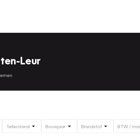
ten-Leur
 nemen.
Tellerstand
Bouwjaar
Brandstof
BTW / ma