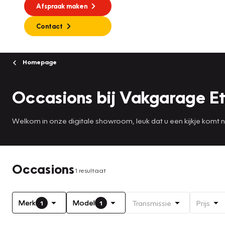
Afspraak maken
Contact
Homepage
Occasions bij Vakgarage Et
Welkom in onze digitale showroom, leuk dat u een kijkje komt
Occasions
1 resultaat
Merk
Model
Transmissie
Prijs
1
1