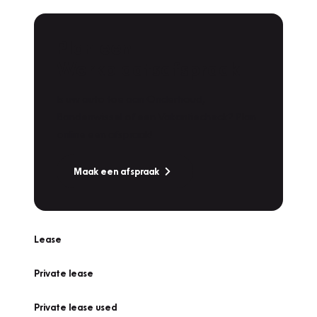
Plan een
Werkplaatsafspraak
Is uw auto toe aan Onderhoud,
Bandenwissel of een Vakantiecheck? Plan
online een afspraak!
Maak een afspraak
Lease
Private lease
Private lease used