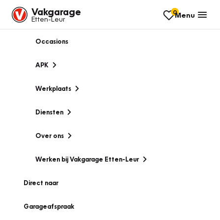
Vakgarage
0
Menu
Etten-Leur
Occasions
APK
Werkplaats
Diensten
Over ons
Werken bij Vakgarage Etten-Leur
Direct naar
Garageafspraak