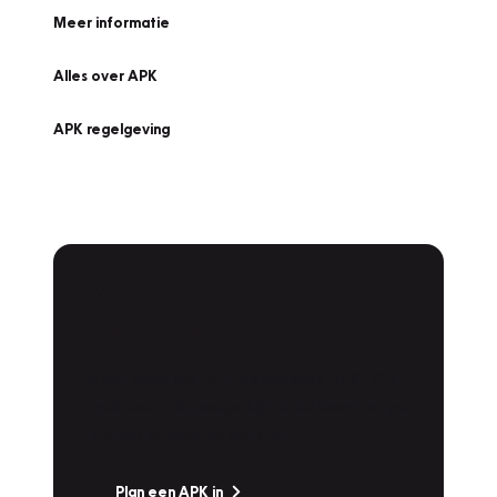
Meer informatie
Alles over APK
APK regelgeving
APK Keuring bij
Vakgarage!
Is het weer tijd voor de jaarlijkse APK? Ga
snel naar Vakgarage bij u in de buurt, en ga
zonder zorgen de weg op!
Plan een APK in