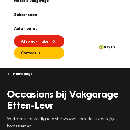
Historie vakgarage
Zekerheden
Automonteur
Afspraak maken
9.2/10
Contact
Homepage
Occasions bij Vakgarage
Etten-Leur
Welkom in onze digitale showroom, leuk dat u een kijkje
komt nemen.