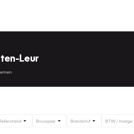
ten-Leur
 nemen.
Tellerstand
Bouwjaar
Brandstof
BTW / marge