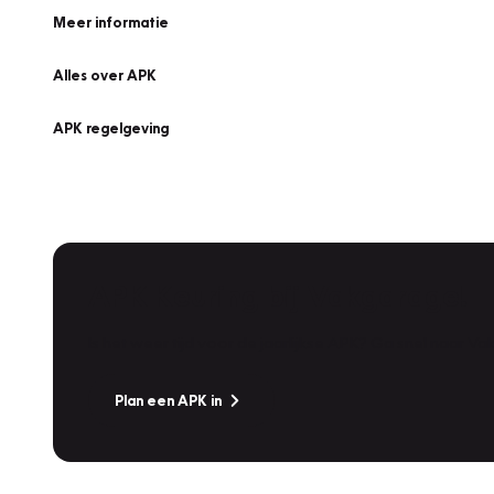
Meer informatie
Alles over APK
APK regelgeving
APK Keuring bij Vakgarage!
Is het weer tijd voor de jaarlijkse APK? Ga snel naar V
Plan een APK in