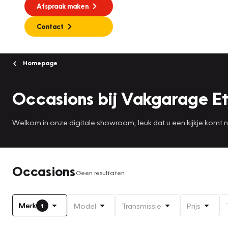
Afspraak maken
Contact
Homepage
Occasions bij Vakgarage Et
Welkom in onze digitale showroom, leuk dat u een kijkje komt
Occasions
Geen resultaten
Merk
Model
Transmissie
Prijs
1