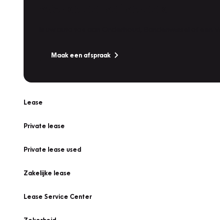
Werkplaatsafspraak
Is uw auto toe aan Onderhoud, Bandenwissel of een Va
Maak een afspraak
Lease
Private lease
Private lease used
Zakelijke lease
Lease Service Center