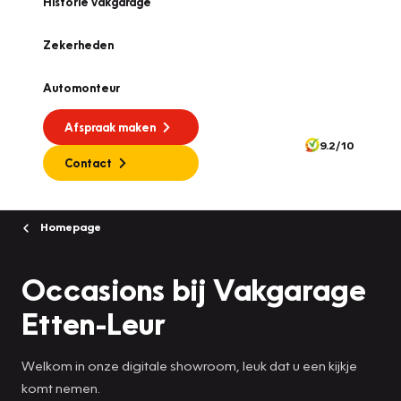
Historie vakgarage
Zekerheden
Automonteur
Afspraak maken
9.2/10
Contact
Homepage
Occasions bij Vakgarage
Etten-Leur
Welkom in onze digitale showroom, leuk dat u een kijkje
komt nemen.