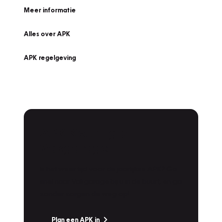
Meer informatie
Alles over APK
APK regelgeving
APK Keuring bij
Vakgarage!
Is het weer tijd voor de jaarlijkse APK? Ga
snel naar Vakgarage bij u in de buurt, en ga
zonder zorgen de weg op!
Plan een APK in