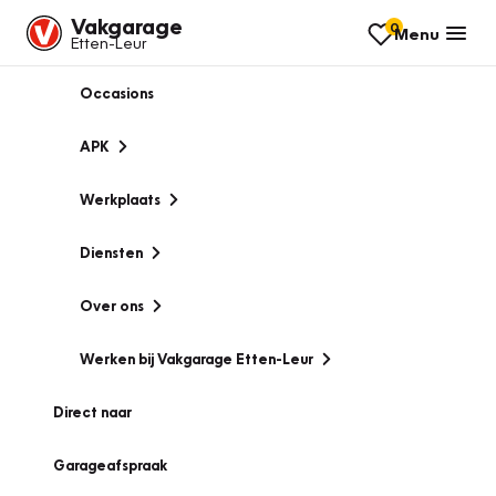
Vakgarage
0
Menu
Etten-Leur
Occasions
APK
Werkplaats
Diensten
Over ons
Werken bij Vakgarage Etten-Leur
Direct naar
Garageafspraak