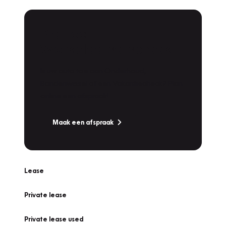
Plan een
Werkplaatsafspraak
Is uw auto toe aan Onderhoud,
Bandenwissel of een Vakantiecheck? Plan
online een afspraak!
Maak een afspraak
Lease
Private lease
Private lease used