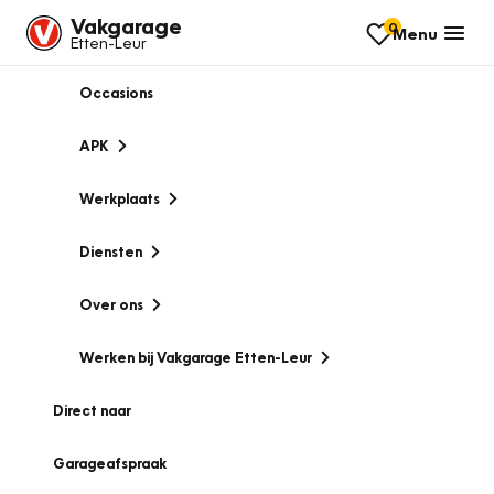
Vakgarage
0
Menu
Etten-Leur
Occasions
APK
Werkplaats
Diensten
Over ons
Werken bij Vakgarage Etten-Leur
Direct naar
Garageafspraak