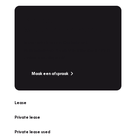
Plan een
Werkplaatsafspraak
Is uw auto toe aan Onderhoud,
Bandenwissel of een Vakantiecheck? Plan
online een afspraak!
Maak een afspraak
Lease
Private lease
Private lease used