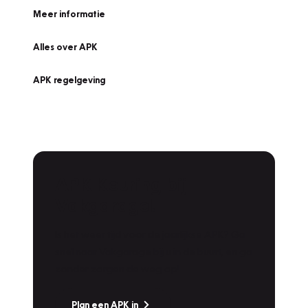
Meer informatie
Alles over APK
APK regelgeving
APK Keuring bij
Vakgarage!
Is het weer tijd voor de jaarlijkse APK? Ga
snel naar Vakgarage bij u in de buurt, en ga
zonder zorgen de weg op!
Plan een APK in