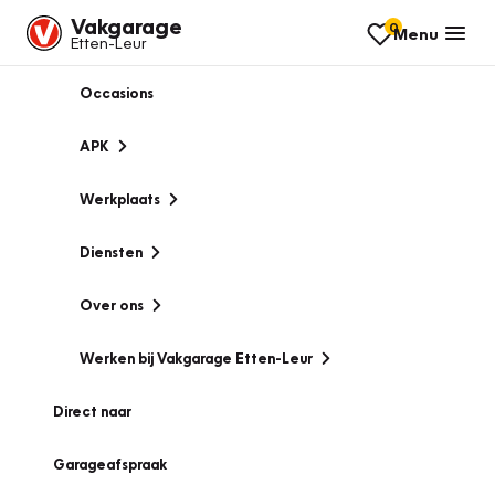
Vakgarage
0
Menu
Etten-Leur
Occasions
APK
Werkplaats
Diensten
Over ons
Werken bij Vakgarage Etten-Leur
Direct naar
Garageafspraak