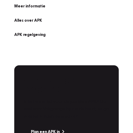
Meer informatie
Alles over APK
APK regelgeving
APK Keuring bij
Vakgarage!
Is het weer tijd voor de jaarlijkse APK? Ga
snel naar Vakgarage bij u in de buurt, en ga
zonder zorgen de weg op!
Plan een APK in