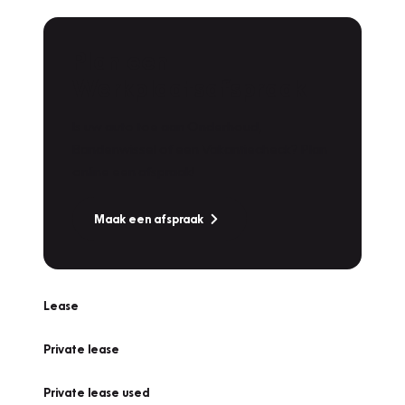
Plan een
Werkplaatsafspraak
Is uw auto toe aan Onderhoud,
Bandenwissel of een Vakantiecheck? Plan
online een afspraak!
Maak een afspraak
Lease
Private lease
Private lease used