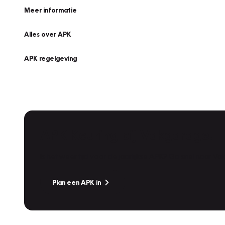
Meer informatie
Alles over APK
APK regelgeving
APK Keuring bij Vakgarage!
Is het weer tijd voor de jaarlijkse APK? Ga snel naar V
Plan een APK in