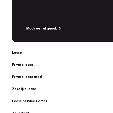
Werkplaatsafspraak
Is uw auto toe aan Onderhoud, Bandenwissel of een Va
Maak een afspraak
Lease
Private lease
Private lease used
Zakelijke lease
Lease Service Center