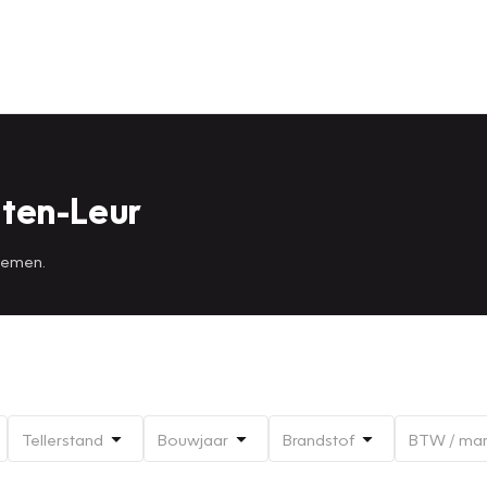
ten-Leur
 nemen.
Tellerstand
Bouwjaar
Brandstof
BTW / ma