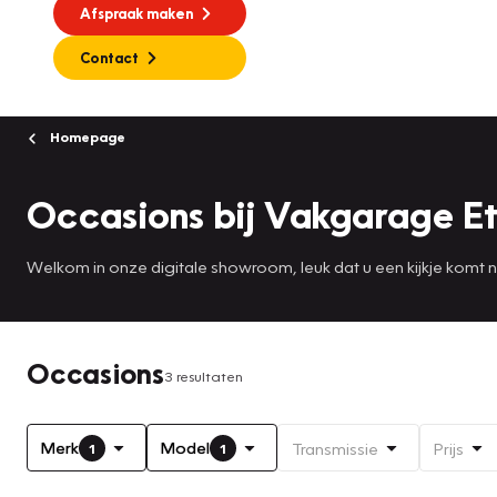
Afspraak maken
Contact
Homepage
Occasions bij Vakgarage Et
Welkom in onze digitale showroom, leuk dat u een kijkje komt
Occasions
3 resultaten
Merk
Model
Transmissie
Prijs
1
1