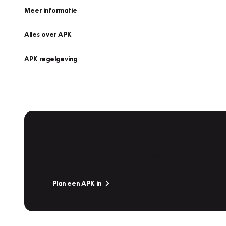
Meer informatie
Alles over APK
APK regelgeving
APK Keuring bij Vakgarage!
Is het weer tijd voor de jaarlijkse APK? Ga snel naar V
Plan een APK in