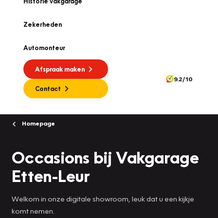
Historie vakgarage
Zekerheden
Automonteur
Afspraak maken
9.2/10
Contact
Homepage
Occasions bij Vakgarage
Etten-Leur
Welkom in onze digitale showroom, leuk dat u een kijkje
komt nemen.