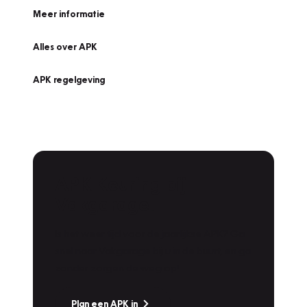
Meer informatie
Alles over APK
APK regelgeving
APK Keuring bij
Vakgarage!
Is het weer tijd voor de jaarlijkse APK? Ga
snel naar Vakgarage bij u in de buurt, en ga
zonder zorgen de weg op!
Plan een APK in