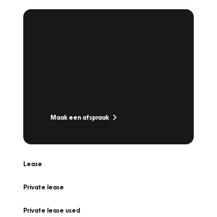
Plan een
Werkplaatsafspraak
Is uw auto toe aan Onderhoud,
Bandenwissel of een Vakantiecheck? Plan
online een afspraak!
Maak een afspraak
Lease
Private lease
Private lease used