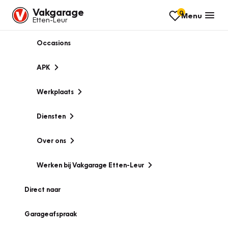
Vakgarage
0
Menu
Etten-Leur
Occasions
APK
Werkplaats
Diensten
Over ons
Werken bij Vakgarage Etten-Leur
Direct naar
Garageafspraak