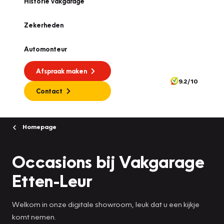
Historie vakgarage
Zekerheden
Automonteur
Afspraak maken
9.2/10
Contact
Homepage
Occasions bij Vakgarage
Etten-Leur
Welkom in onze digitale showroom, leuk dat u een kijkje
komt nemen.