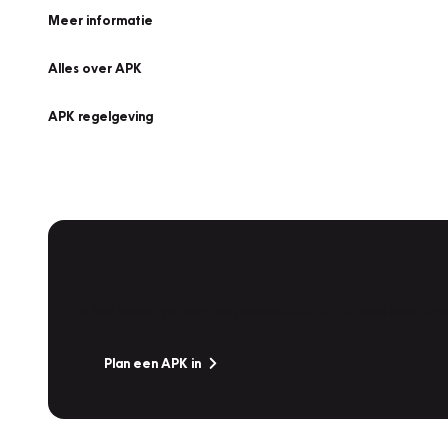
Meer informatie
Alles over APK
APK regelgeving
APK Keuring bij Vakgarage!
Is het weer tijd voor de jaarlijkse APK? Ga snel naar V
Plan een APK in