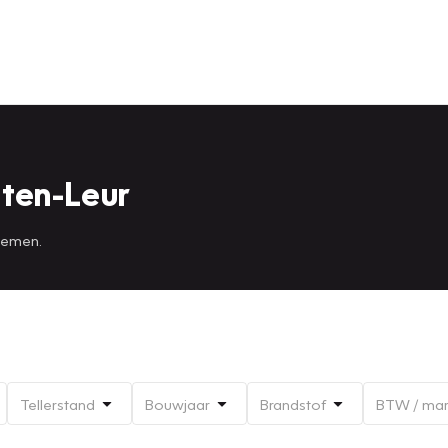
ten-Leur
 nemen.
Tellerstand
Bouwjaar
Brandstof
BTW / ma