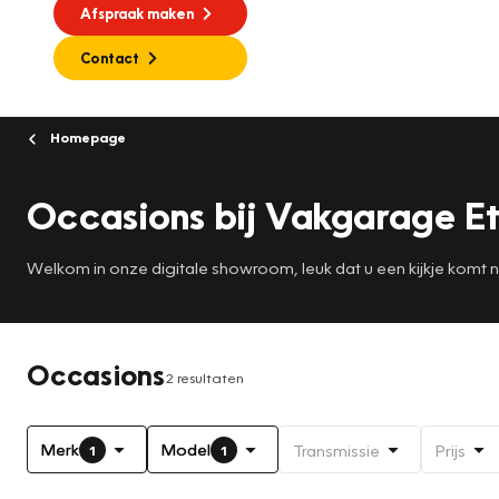
Afspraak maken
Contact
Homepage
Occasions bij Vakgarage Et
Welkom in onze digitale showroom, leuk dat u een kijkje komt
Occasions
2 resultaten
Merk
Model
Transmissie
Prijs
1
1