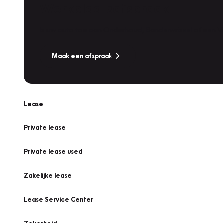
Werkplaatsafspraak
Is uw auto toe aan Onderhoud, Bandenwissel of een Va
Maak een afspraak
Lease
Private lease
Private lease used
Zakelijke lease
Lease Service Center