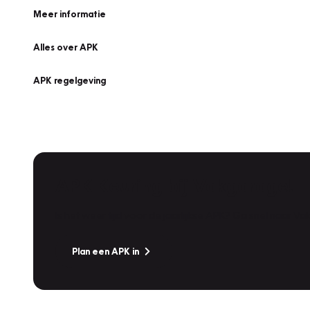
Meer informatie
Alles over APK
APK regelgeving
APK Keuring bij Vakgarage!
Is het weer tijd voor de jaarlijkse APK? Ga snel naar V
Plan een APK in