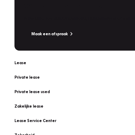
Werkplaatsafspraak
Is uw auto toe aan Onderhoud, Bandenwissel of een Va
Maak een afspraak
Lease
Private lease
Private lease used
Zakelijke lease
Lease Service Center