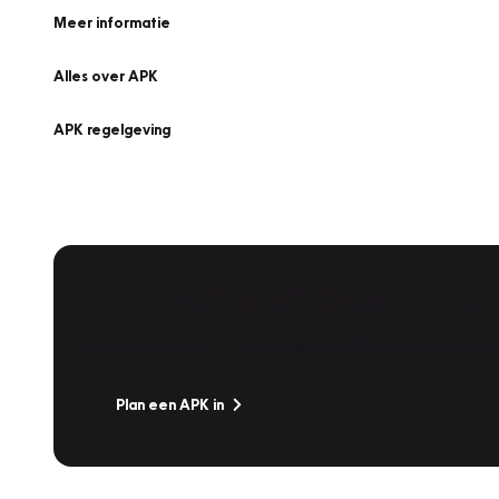
Meer informatie
Alles over APK
APK regelgeving
APK Keuring bij Vakgarage!
Is het weer tijd voor de jaarlijkse APK? Ga snel naar V
Plan een APK in