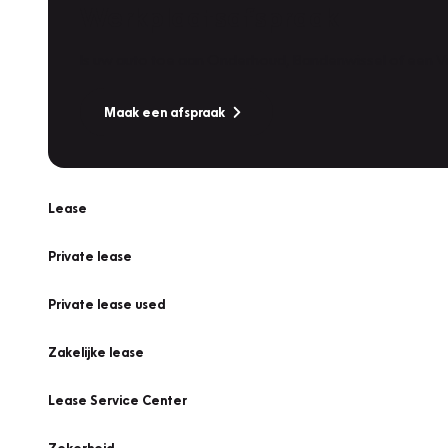
Werkplaatsafspraak
Is uw auto toe aan Onderhoud, Bandenwissel of een Va
Maak een afspraak
Lease
Private lease
Private lease used
Zakelijke lease
Lease Service Center