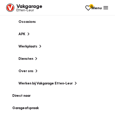
Vakgarage
0
Menu
Etten-Leur
Occasions
APK
Werkplaats
Diensten
Over ons
Werken bij Vakgarage Etten-Leur
Direct naar
Garageafspraak