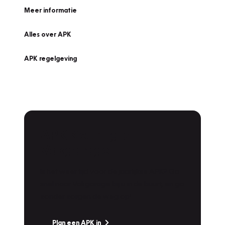
Meer informatie
Alles over APK
APK regelgeving
APK Keuring bij
Vakgarage!
Is het weer tijd voor de jaarlijkse APK? Ga
snel naar Vakgarage bij u in de buurt, en ga
zonder zorgen de weg op!
Plan een APK in