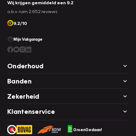
Wij krijgen gemiddeld een 9.2
o.b.v. ruim 2.652 reviews
9.2/10
Mijn Vakgarage
Onderhoud
Banden
Zekerheid
Klantenservice
GroenGedaan!