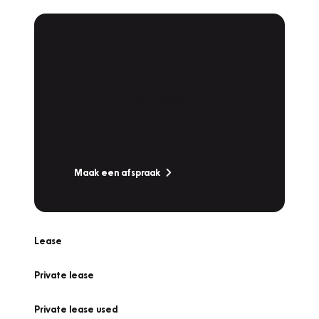
Plan een
Werkplaatsafspraak
Is uw auto toe aan Onderhoud,
Bandenwissel of een Vakantiecheck? Plan
online een afspraak!
Maak een afspraak
Lease
Private lease
Private lease used