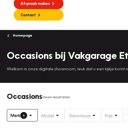
Afspraak maken
Contact
Homepage
Occasions bij Vakgarage Et
Welkom in onze digitale showroom, leuk dat u een kijkje komt
Occasions
Geen resultaten
Merk
Model
Transmissie
Prijs
1