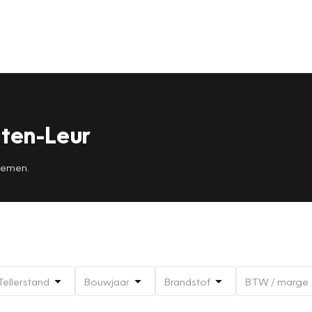
ten-Leur
 nemen.
Tellerstand
Bouwjaar
Brandstof
BTW / marge