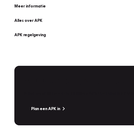
Meer informatie
Alles over APK
APK regelgeving
APK Keuring bij Vakgarage!
Is het weer tijd voor de jaarlijkse APK? Ga snel naar V
Plan een APK in