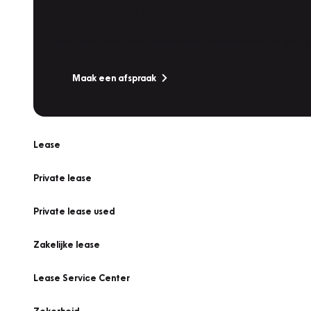
Werkplaatsafspraak
Is uw auto toe aan Onderhoud, Bandenwissel of een Va
Maak een afspraak
Lease
Private lease
Private lease used
Zakelijke lease
Lease Service Center