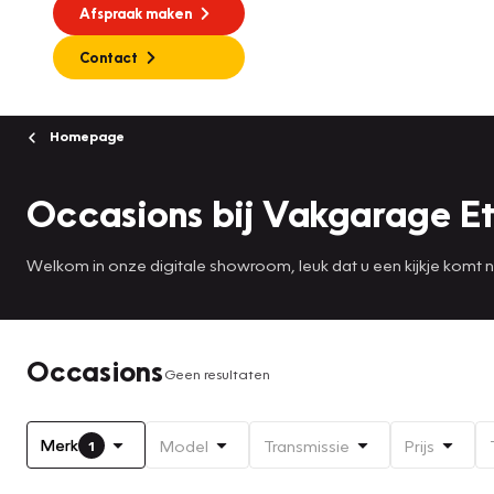
Afspraak maken
Contact
Homepage
Occasions bij Vakgarage Et
Welkom in onze digitale showroom, leuk dat u een kijkje komt
Occasions
Geen resultaten
Merk
Model
Transmissie
Prijs
1