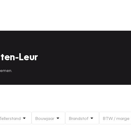
ten-Leur
 nemen.
Tellerstand
Bouwjaar
Brandstof
BTW / marge