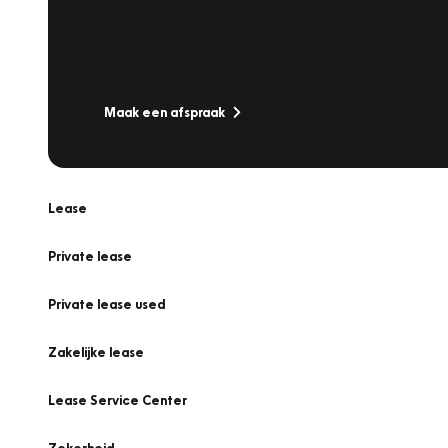
Werkplaatsafspraak
Is uw auto toe aan Onderhoud, Bandenwissel of een Va
Maak een afspraak
Lease
Private lease
Private lease used
Zakelijke lease
Lease Service Center