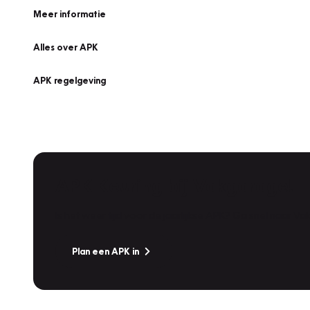
Meer informatie
Alles over APK
APK regelgeving
APK Keuring bij Vakgarage!
Is het weer tijd voor de jaarlijkse APK? Ga snel naar V
Plan een APK in