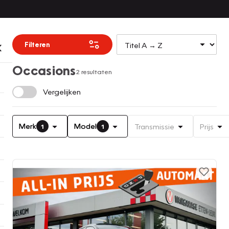
Filteren
Occasions
2 resultaten
Vergelijken
Merk
Model
Transmissie
Prijs
1
1