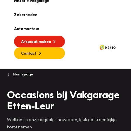
Historie vakgarage
Zekerheden
Automonteur
Afspraak maken
9.2/10
Contact
Homepage
Occasions bij Vakgarage
Etten-Leur
Welkom in onze digitale showroom, leuk dat u een kijkje
komt nemen.