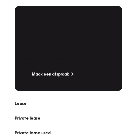
Plan een
Werkplaatsafspraak
Is uw auto toe aan Onderhoud,
Bandenwissel of een Vakantiecheck? Plan
online een afspraak!
Maak een afspraak
Lease
Private lease
Private lease used