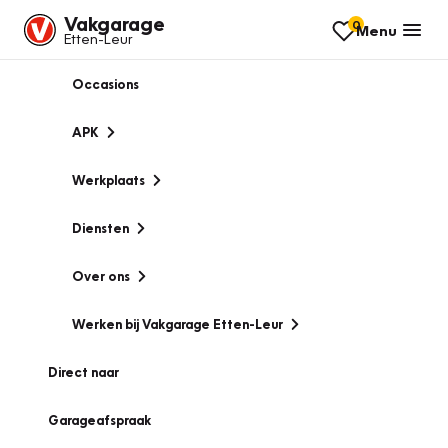
Vakgarage
0
Menu
Etten-Leur
Occasions
APK
Werkplaats
Diensten
Over ons
Werken bij Vakgarage Etten-Leur
Direct naar
Garageafspraak