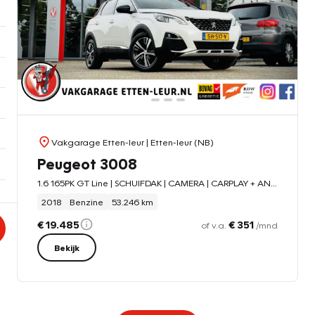
Vakgarage Etten-leur
| Etten-leur (NB)
Peugeot 3008
1.6 165PK GT Line | SCHUIFDAK | CAMERA | CARPLAY + ANDROID
2018
Benzine
53.246 km
€ 19.485
€ 351
of v.a.
/mnd
Bekijk