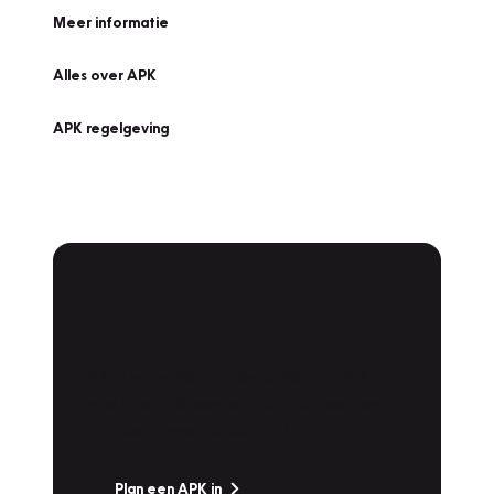
Meer informatie
Alles over APK
APK regelgeving
APK Keuring bij
Vakgarage!
Is het weer tijd voor de jaarlijkse APK? Ga
snel naar Vakgarage bij u in de buurt, en ga
zonder zorgen de weg op!
Plan een APK in